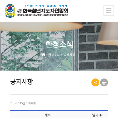
한청소식
한청소식
공지사항
>
>
공지사항
Total 345건
3 페이지
제목
날짜