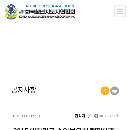
한청소식
한청소식
공지사항
>
>
공지사항
2015-08-03 09:13
관리자
0건
24,745회