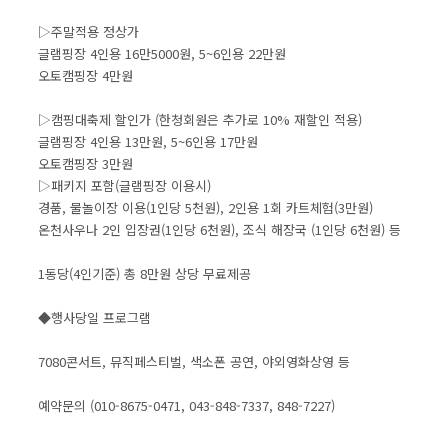
▷주말적용 정상가
글램핑장 4인용 16만5000원, 5~6인용 22만원
오토캠핑장 4만원
▷캠핑대축제 할인가 (한청회원은 추가로 10% 재할인 적용)
글램핑장 4인용 13만원, 5~6인용 17만원
오토캠핑장 3만원
▷패키지 포함(글램핑장 이용시)
경품, 물놀이장 이용(1인당 5천원), 2인용 1회 카트체험(3만원)
온천사우나 2인 입장권(1인당 6천원), 조식 해장국 (1인당 6천원) 등
1동당(4인기준) 총 8만원 상당 무료제공
◆행사당일 프로그램
7080콘서트, 뮤직페스티벌, 색소폰 공연, 야외영화상영 등
예약문의 (010-8675-0471, 043-848-7337, 848-7227)