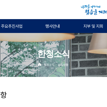
주요추진사업
행사안내
지부 및 지회
한청소식
한청소식
공지사항
>
>
사항