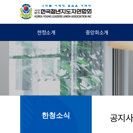
한청소개
중앙회소개
30대 회장
공지
한청소식