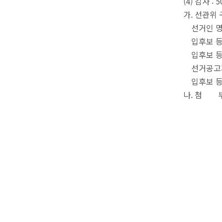
(4) 감사 : 
가. 선관위 구성
선거인 명부 작
입후보 등록일 :
입후보 등록 확
선거공고제작 
입후보 등
나. 첨 부
입후보 
공명선거
이력서